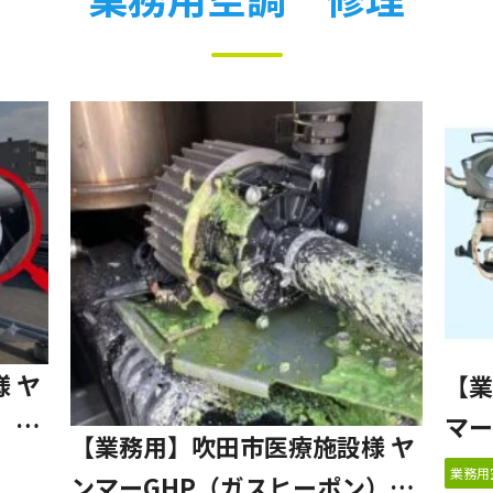
ヤ
【業
）
マー
【業務用】吹田市医療施設様 ヤ
交換
室外
業務用
ンマーGHP（ガスヒーポン）