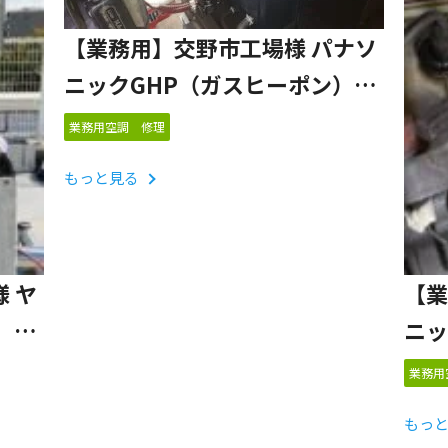
【業務用】交野市工場様 パナソ
ニックGHP（ガスヒーポン）
「oiL（オイル）」「A02」リモコン表
業務用空調 修理
示 点検対応事例
もっと見る
 ヤ
【業
）
ニッ
エン
業務用
もっ