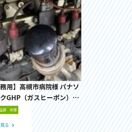
務用】高槻市病院様 パナソ
クGHP（ガスヒーポン）
ジンプラグガイド交換
空調 修理
と見る