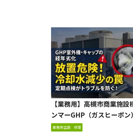
【業務用】高槻市商業施設様 
ンマーGHP（ガスヒーポン
冷却水リザーブタンクキャップ
業務用空調 修理