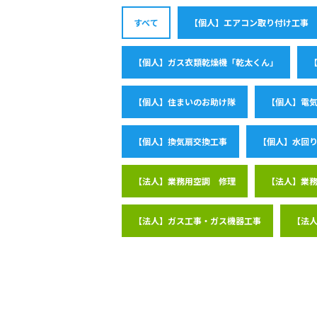
すべて
【個人】エアコン取り付け工事
【個人】ガス衣類乾燥機「乾太くん」
【個人】住まいのお助け隊
【個人】電
【個人】換気扇交換工事
【個人】水回
【法人】業務用空調 修理
【法人】業務
【法人】ガス工事・ガス機器工事
【法人