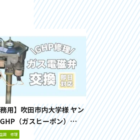
務用】吹田市内大学様 ヤン
GHP（ガスヒーポン）
機よりガス漏れ 修理対応事例
空調 修理