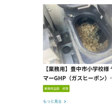
【業務用】豊中市小学校様 
マーGHP（ガスヒーポン）
室外機点検作業（ドレン充填石清
業務用空調 修理
び補充）
もっと見る