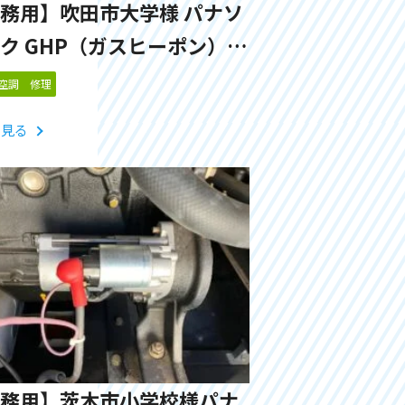
務用】吹田市大学様 パナソ
ク GHP（ガスヒーポン）
05」リモコン表示 修理対応事例
空調 修理
と見る
務用】茨木市小学校様パナ