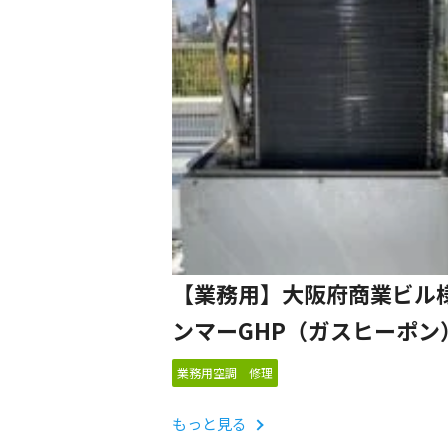
【業務用】大阪府商業ビル様
ンマーGHP（ガスヒーポン
室外機熱交換器交換
業務用空調 修理
もっと見る