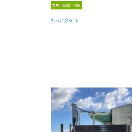
「A23」リモコン表示 修理対応
業務用空調 修理
もっと見る