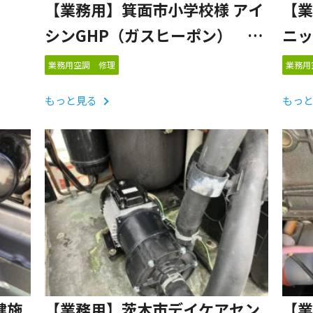
【業務用】箕面市小学校様 アイ
【業
シンGHP（ガスヒーポン）
ニッ
室内機ファンカバー補修
「A
業務用空調 修理
業務用
もっと見る
もっ
健施
【業務用】茨木市デイケアセン
【業