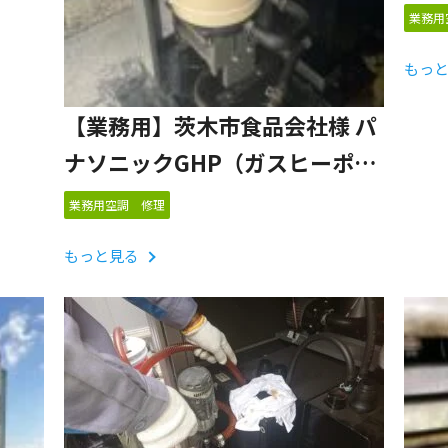
事例
室外
業務用
もっ
【業務用】茨木市食品会社様 パ
ナソニックGHP（ガスヒーポ
ン）
業務用空調 修理
排気マフラー交換 修理対応事例
もっと見る