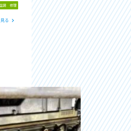
機防振ゴム交換作業
空調 修理
と見る