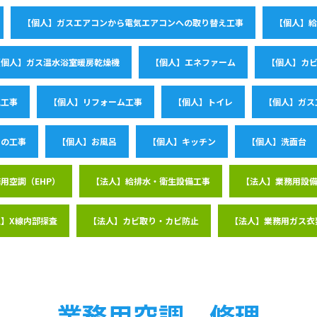
【個人】ガスエアコンから電気エアコンへの取り替え工事
【個人】給
【個人】ガス温水浴室暖房乾燥機
【個人】エネファーム
【個人】カ
気工事
【個人】リフォーム工事
【個人】トイレ
【個人】ガス
りの工事
【個人】お風呂
【個人】キッチン
【個人】洗面台
用空調（EHP）
【法人】給排水・衛生設備工事
【法人】業務用設
】X線内部探査
【法人】カビ取り・カビ防止
【法人】業務用ガス衣
業務用空調 修理