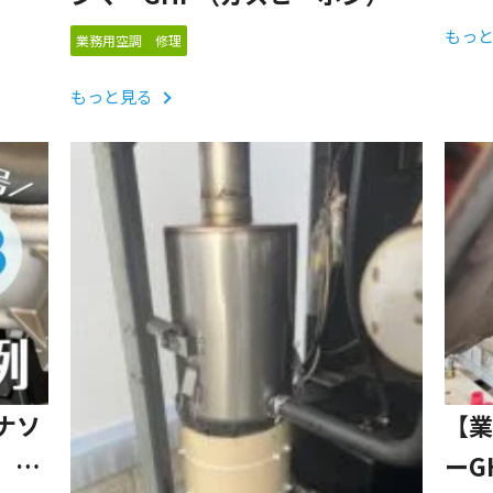
「UE/U4」リモコン表示 修理対応事
もっ
業務用空調 修理
例
もっと見る
ナソ
【業
）
ーG