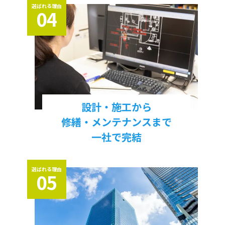
選ばれる理由
04
設計・施工から
修繕・メンテナンスまで
一社で完結
選ばれる理由
05