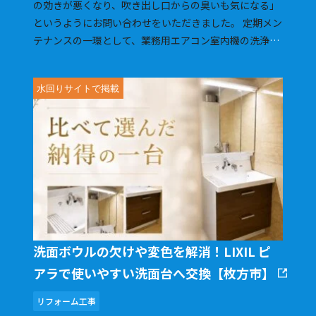
の効きが悪くなり、吹き出し口からの臭いも気になる」
というようにお問い合わせをいただきました。 定期メン
テナンスの一環として、業務用エアコン室内機の洗浄を
ご依頼いただきました。 現場を確認したところ、室内機
内部の熱交換器や送風ファンにホコリや汚れが蓄積して
いました。 熱交換器は空気の温度を調整する部分、送風
ファンは調整した空気を室内へ送り出す部分で、どちら
もエアコンの働きを支える大切な部品です。 これらの部
分に汚れがたまると、空気の流れが妨げられ、エアコン
本来の能力を発揮しにくくなります。 また、内部に付着
した汚れは、吹き出す風の臭いにつながることもありま
す。 今回は機器の交換ではなく、室内機を分解して内部
を洗浄する方法を私どもからご提案させていただきまし
た。 外から見えるフィルターだけでなく、通常のお手入
洗面ボウルの欠けや変色を解消！LIXIL ピ
れでは清掃しにくい熱交換器や送風ファンまで丁寧に洗
浄しています。 施工の際には、部品の状態を確認しなが
アラで使いやすい洗面台へ交換【枚方市】
ら慎重に分解し、蓄積していたホコリや汚れをできる限
リフォーム工事
り取り除くことを心がけました。 洗浄前と洗浄後の状態