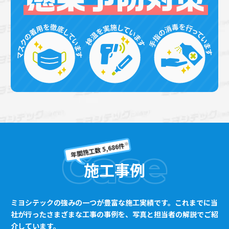
※
年間施工数 5,686件
Case
施工事例
ミヨシテックの強みの一つが豊富な施工実績です。これまでに当
社が行ったさまざまな工事の事例を、写真と担当者の解説でご紹
介しています。