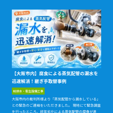
もご確認いただき、作業内容について分かりやすくご説
明しました。 業務用エアコンの内部洗浄について詳しく
知りたい方は、
業務用エアコンは自分で掃除できる？掃
除方法やポイント、注意点を解説
もあわせてご覧くださ
い。フィルターなどご自身でお手入れできる場所と、専
門業者による作業が必要な内部清掃の違いをご紹介して
います。 エアコンの臭いでお困りの設備管理責任者様に
は、
エアコンの臭いの原因は？臭いへの対処や予防の方
法も解説
も参考にしていただけます。臭いは内部の汚れ
など複数の原因が考えられるため、状態を確認したうえ
で適切に対応することが大切です。
【大阪市内】腐食による蒸気配管の漏水を
迅速解消！継ぎ手取替事例
給排水・衛生設備工事
大阪市内の裁判所様より「蒸気配管から漏水している」
との緊急のご連絡をいただきました。 現地にて緊急調査
を行ったところ、経年劣化による蒸気配管の腐食が進