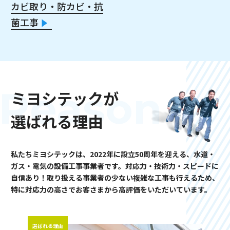
カビ取り・防カビ・抗
菌工事
Reason
ミヨシテックが
選ばれる理由
私たちミヨシテックは、2022年に設立50周年を迎える、水道・
ガス・電気の設備工事事業者です。対応力・技術力・ス
ピードに
自信あり！取り扱える事業者の少ない複雑な工事も行えるため、
特に対応力の高さでお客さまから高評価をい
ただいています。
選ばれる理由