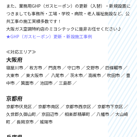
また、業務用GHP（ガスヒーポン）の更新（入替）・新規設置に
つきましても事務所・工場・学校・病院・老人福祉施設など、公
共工事の施工実績多数です！
大阪ガス空調特約店のミヨシテックに是非お任せください♪
★GHP（ガスヒーポン）更新・新設施工事例
≪対応エリア≫
大阪府
寝屋川市 ／ 枚方市 ／ 門真市 ／ 守口市 ／ 交野市 ／ 四條畷市 ／
大東市 ／ 東大阪市 ／ 八尾市 ／ 茨木市／ 高槻市 ／ 吹田市 ／ 豊
中市 ／ 箕面市 ／ 池田市 ／ 三島郡 ／
京都府
京都市伏見区 ／ 京都市南区 ／ 京都市西京区 ／ 京都市下京区 ／
久世郡久御山町／ 京田辺市 ／ 相楽郡精華町 ／ 八幡市 ／ 大山崎
町 ／ 長岡京市 ／ 城陽市