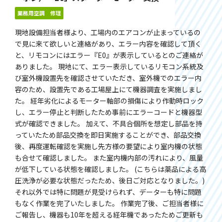
業務用空調 修理
現地設備担当者様より、工場内のエアコンが止まっているの
で見に来て欲しいと連絡があり、エラー内容を確認して頂く
と、リモコンにはエラー『E0』が表示しているとのご連絡が
ありました。 現地にて、エラー表示しているリモコン系統及
び室外機設置先を確認させていただき、室外機でのエラー内
容のため、設置先である工場屋上にて機器調査を実施しまし
た。 経年劣化によるモーター軸部の損傷により作動時ロック
し、エラー停止と判断したため事前にエラーコードと機器型
式が確認できました。 加えて、不具合個所を想定し部品を持
っていたため部品交換を即日実施することができ、部品交換
後、再度運転確認を実施し先方様の要望により室内機の状態
も合せて確認しました。 また室内機内部の汚れにより、風量
が低下している状態を確認しました。 (こちらは薬品による高
圧洗浄が必要な状態だったため、後日ご対応となりました。)
それ以外では特に問題が見受けられず、データーも特に問題
もなく作業を完了いたしました。 作業完了後、ご担当者様に
ご報告し、機器も10年を超える経年機であったためご更新も