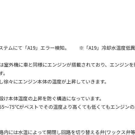
視システムにて「A19」エラー検知。 ※「A19」冷却水温度低
では室外機に車と同様にエンジンが搭載されており、エンジンを
す。
し徐々にエンジン本体の温度が上昇していきます。
設け本体温度の上昇を防ぐ構造になっています。
65～75℃がベストでその温度より高くても低くてもエンジン
路内には水温によって開閉し回路を切り替える弁(ワックス弁等