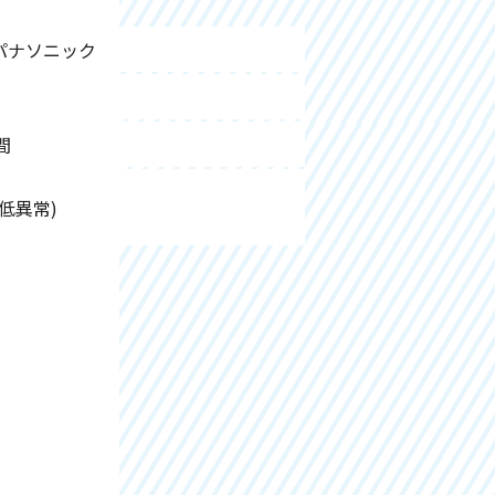
Z パナソニック
間
度低異常)