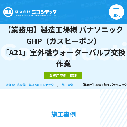
MENU
【業務用】製造工場様 パナソニック
GHP（ガスヒーポン）
Construct
「A21」室外機ウォーターバルブ交換
作業
業務用空調 修理
大阪の住宅設備工事ならミヨシテック
/
施工事例
/
【業務用】製造工場様 パナソニック
施工事例