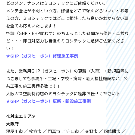
どのメンテナンスはミヨシテックにご依頼ください。
メンテ会社が不明という方、修理をどこで頼んだらいいかとお考
えの方、ミヨシテックではどこに相談したら良いかわからない事
を全てお応えいたします！
空調（GHP・EHP問わず）のちょっとした疑問から修理・点検な
ど・・・即日対応力も自慢のミヨシテックに是非ご依頼くださ
い！
★GHP（ガスヒーポン）修理施工事例
また、業務用GHP（ガスヒーポン）の更新（入替）・新規設置に
つきましても事務所・工場・学校・病院・老人福祉施設など、公
共工事の施工実績多数です！
大阪ガス空調特約店のミヨシテックに是非お任せください♪
★GHP（ガスヒーポン）更新・新設施工事例
≪対応エリア≫
大阪府
寝屋川市 ／ 枚方市 ／ 門真市 ／ 守口市 ／ 交野市 ／ 四條畷市 ／