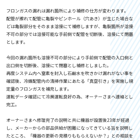
フロンガスの漏れは漏れ箇所により補修の仕方が変わります。
配管が擦れて配管に亀裂やピンホール（穴あき）が生じた場合な
どは亀裂部分をそのまま溶接にて補修しますが、亀裂箇所が溶接
不可の部分では溶接可能な手前側で配管を切断後、溶接にて閉塞
とします。
今回の漏れ箇所も溶接不可の部分により手前側で配管の入口側と
出口側を切断後、溶接にて閉塞とし補修としました。
再度システム内へ窒素を封入し石鹼水を吹きかけ漏れがない事を
確認後、冷媒配管内の清掃作業にあたる「真空引き」を実施し規
定量のフロンガスを補充します。
運転データ確認にて冷房運転良好の為、オーナーさまへ連絡とし
完工。
オーナーさまへ修理完了の説明と共に機器が設置後23年が経過
し、メーカーからの部品供給が困難になってきている旨を説明し
たところ、「機器の更新の見積りももらえないか？」との相談を