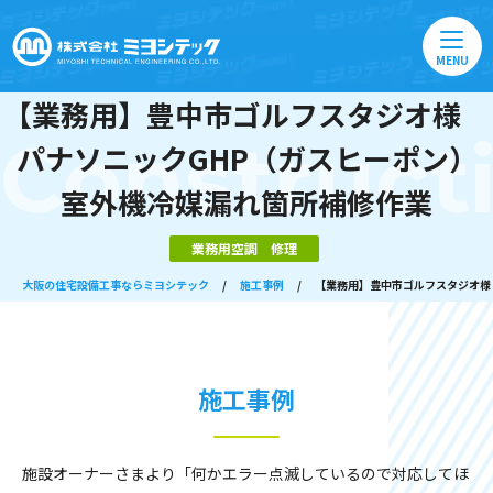
MENU
【業務用】豊中市ゴルフスタジオ様
Construct
パナソニックGHP（ガスヒーポン）
室外機冷媒漏れ箇所補修作業
業務用空調 修理
大阪の住宅設備工事ならミヨシテック
/
施工事例
/
【業務用】豊中市ゴルフスタジオ様
施工事例
施設オーナーさまより「何かエラー点滅しているので対応してほ