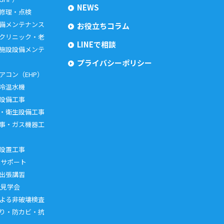
NEWS
 修理・点検
備メンテナンス
お役立ちコラム
クリニック・老
LINEで相談
施設設備メンテ
プライバシーポリシー
アコン（EHP）
冷温水機
設備工事
・衛生設備工事
事・ガス機器工
設置工事
進サポート
出張講習
社見学会
よる非破壊検査
り・防カビ・抗