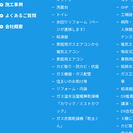
施工事例
洗面台
GHP
トイレ
工場設
よくあるご質問
水回りリフォーム（ペー
病院・
会社概要
ジが遷移します）
人保健
給湯器
ナンス
家庭用ガスエアコンから
電気エ
電気エアコン
吸収式
家庭用エアコン
業務用
カビ取り・防カビ・抗菌
給排水
ガス機器・ガス配管
ガス工
住まいのお助け隊
事
リフォーム・内装
給湯器
ガス温水浴室暖房乾燥機
DX推
「カワック／ミストカワ
講演・
ック」
DX会
ガス衣類乾燥機「乾太く
Ｘ線に
ん」
カビ取