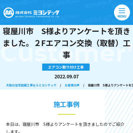
MENU
寝屋川市 S様よりアンケートを頂き
ました。２Fエアコン交換（取替）工
Customer’
事
エアコン取り付け工事
2022.09.07
大阪の住宅設備工事ならミヨシテック
/
お客様の声
/
寝屋川市 S様よりアンケートを
施工事例
本日は、寝屋川市 S様よりアンケートを頂きましたのでご紹介
します。