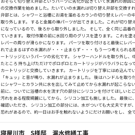
おそらく切り替え弁部というパーツに劣化が起きていて水漏れの原因に
の交換作業を始めました。たいていの水漏れは切り替え弁部を交換すれ
弁部とは、シャワーと浴槽にお湯を溜めるカランの切り替えレバーの中
取り外します。 すると金属の棒パーツが出てきました。これが切り替
になっているので、後ろから取り外しました。 そして、全く同じ品番
ていきます。 取付作業の前に水回り用のグリスを塗ります。 これを塗
レバーの周りが滑らかになります。 パーツを取り付けると最後にレバ
れで止まるはずの水漏れが・・・止まらず・・・ もう一つ考えられる
ートリッジというパーツの劣化です。 シャワーハンドルを取り外し、
たところ 持ち上げただけでポロポロとカートリッジがバラバラになっ
カートリッジと交換していきます。 カートリッジを丁寧にはめ込んで
「キュッ」と音が鳴り、水漏れが止まりました。 後はハンドルを取り
にシャワーとカラン共に水を出してみて止めてから水漏れが起こらない
前に、ついでに浴槽の水を流す穴の部分にシリコンを付けてほしいとご
汚れをある程度綺麗にしてから、シリコン加工も施しました。 最後に
確認いただき、 シリコン加工の部分には、水がついても大丈夫ですが
恐れがあるので、約一日はお手を触れないようにだけお願いをし、 全
寝屋川市 S様邸 漏水修繕工事