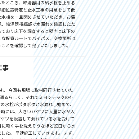
したところ、給湯器用の給水栓を止める
詳細位置特定と止水工事の用意をして後
止水栓を一旦閉めさせていただき、お湯
認、給湯器接続部で水漏れを確認したた
っており床下を調査すると壁内と床下の
たな配管ルートでバイパス、交換箇所は
たことを確認して完了いたしました。
工事
す。 今回も現場に取材同行させていた
を通るらしく、それでミヨシテックの存
室の水栓がポタポタと水漏れし始めて、
た時には、大きいバケツに大量に水が入
バケツを設置して漏れている水を受けて
当に軽く手を洗えそうなほど蛇口から水
した。 早速施工していきます。 まず、