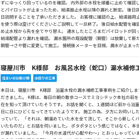
ずにゆっくり回っているのを確認。 内外部の水栓を順番に止めて確認
とパイロットが止まったため、給湯器止水栓以降の漏れと断定。 後日
日訪問することを了承いただきました。 お客様に確認の上、給湯器用
を使う際は空けてくださいとご説明して一旦終了。 後日給水配管を確
め止水栓から先を全てやり替え。 通水したところまだパイロットが回
給湯配管より漏れを確認。 漏水箇所の既設配管（銅管）は放棄して新
銅管→さや管に変更して施工。 接続後メーターを目視、漏水が止まっ
寝屋川市 K様邸 お風呂水栓（蛇口）漏水補修
住まいのお助け隊
水回りの工事
本日は、寝屋川市 K様邸 浴室水栓の漏水補修工事事例をご紹介しま
だきました。 K様は、毎日の朝の散歩コースでミヨシテック本社の前
在を知って頂けていたそうです。 お話を聞くと、１週間ほど前から浴
日に日にひどくなってきていたようです。 施工の為、夕方にお伺いし
っていて、 「それは、朝溜めていた水を全て流して、そこから新しく
いたものだ」とお話を伺いました。 ポタポタという感じではなく、本
が漏れていました。 「今月の水道代が心配やわ～」とおっしゃっていま