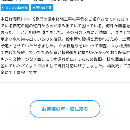
住まいのお助け隊
水回りの工事
本日は寝屋川市 S様邸の漏水修繕工事の事例をご紹介させていただきま
でいる自宅の庭の蛇口から水が染み出ていて困っている。何件か業者
まった。」とご相談を頂きました。 その日のうちにご訪問し、見させ
地より水の染み出ているのを確認。給水管の破損と思われるため、土
予定とさせていただきました。 立水栓廻りをはつって調査、立水栓接続
て曲げて接続していたため配管と接続箇所に負担がかかっており配管
キンを交換・つなぎ直しにて水漏れが止まったため復旧。 排水目皿も
置いていただくようお伝えして当日対応は終了しました。 再訪問にて
金にて工事完了です。
お客様の声一覧に戻る