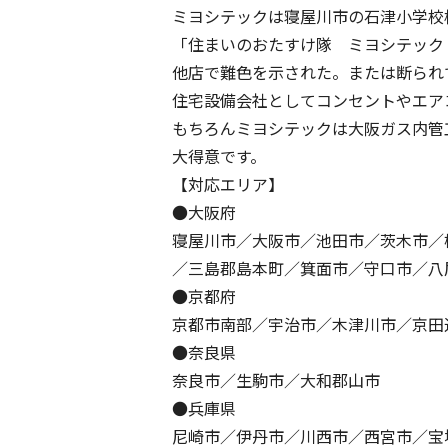
ミヨシテックは寝屋川市の石津小学校
「住まいのおたすけ隊 ミヨシテック
他店で難色を示された。または断られ
住宅設備会社としてコンセントやエア
もちろんミヨシテックは大阪ガス内管
大得意です。
【対応エリア】
●大阪府
寝屋川市／大阪市／池田市／茨木市／
／三島郡島本町／箕面市／守口市／八
●京都府
京都市南部／宇治市／木津川市／京田
●奈良県
奈良市／生駒市／大和郡山市
●兵庫県
尼崎市／伊丹市／川西市／西宮市／宝