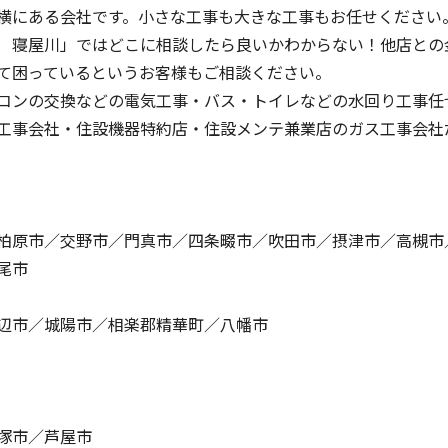
横にある会社です。小さな工事も大きな工事もお任せください
 寝屋川」ではどこに相談したら良いかわからない！他店との
て困っているというお客様もご相談ください。
コンの交換などの電気工事・バス・トイレなどの水回り工事任
工事会社・住設機器特約店・住設メンテ兼業店のガス工事会社
柏原市／交野市／門真市／四条畷市／吹田市／摂津市／高槻市
尾市
辺市／城陽市／相楽郡精華町／八幡市
塚市／芦屋市