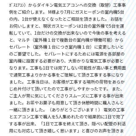
ｶﾞｽｴｱｺﾝ）からダイキン電気エアコンへの交換（取替）工事事
例をご紹介します。 M様より7月にガスヒーポンの室内機5台
の内、1台が使えなくなったとご相談を頂きました。 お話を
お伺いしますと、現状ガスヒーポンは1台の室外機で5台を運
転していて、1台だけの交換が出来ないので今後の事を考える
と、マルチ（室外機１台で複数台の室内機が稼働可能）から
セパレート（室外機１台につき室内機１台）に変更したいと
のご要望でした。 セパレートにするためには電源を各部屋の
室内機に設置する必要があり、大掛かりな電気工事が必要と
なります。工事も1日では完了しない可能性が高い事と費用面
で通常工事よりかかる事をご理解して頂き工事する事になり
ました。 工事当日は、お客様が工事する場所の荷物をあらか
じめ片付けて頂いてたので工事がしやすかったです。 また、
ご主人が常に気にしてくださりスムーズに工事する事が出来
ました。お茶やお菓子も用意して頂き休憩時間に職人さんと
一緒に頂きました。（ありがとうございます！） 電気の工事
とエアコン工事で職人を5人集めれたので結果的に1日で完了
する事が出来、「1日で工事を終えて頂き、隠ぺい配管の利活
用にも対応して頂き嬉しく思います」と喜びのお声を頂きま