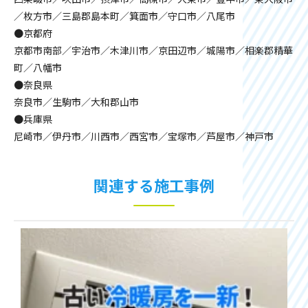
／枚方市／三島郡島本町／箕面市／守口市／八尾市
●京都府
京都市南部／宇治市／木津川市／京田辺市／城陽市／相楽郡精華
町／八幡市
●奈良県
奈良市／生駒市／大和郡山市
●兵庫県
尼崎市／伊丹市／川西市／西宮市／宝塚市／芦屋市／神戸市
関連する施工事例