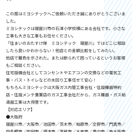
この度はミヨシテックへご依頼いただき誠にありがとうございま
した。
ミヨシテックは寝屋川市の石津小学校横にある会社です。小さな
工事も大きな工事もお任せください。
「住まいのおたすけ隊 ミヨシテック 寝屋川」ではどこに相談
したら良いかわからない！他店との金額比較をしてみたい。
他店で難色を示された。または断られて困っているというお客様
もご相談ください。
住宅設備会社としてコンセントやエアコンの交換などの電気工
事・バス・トイレなどの水回り工事任せて安心！
もちろんミヨシテックは大阪ガス内管工事会社・住設機器特約
店・住設メンテ兼業店のガス工事会社だから、ガス機器・ガス給
湯器工事は大得意です。
【対応エリア】
●大阪府
寝屋川市／大阪市／池田市／茨木市／柏原市／交野市／門真市／
四条畷市／吹田市／摂津市／高槻市／大東市／豊中市／東大阪市