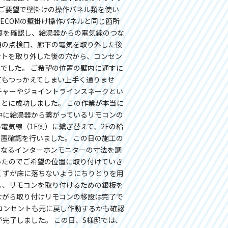
ご要望で壁掛けの操作パネル類を使い
ECOMの壁掛け操作パネルと同じ箇所
井裏を確認し、給湯器からの電気線のつな
場の点検口、廊下の電気を取り外した後
ントを取り外した後の穴から、コンセン
でした。 ご希望の位置の壁内に通すに
てもつっかえてしまい上手く通りませ
チャーやジョイントラインスネークとい
とに成功しました。 この作業が本当に
中に給湯器から繋がっているリモコンの
電気線（1F側）に繋ぎ替えて、2Fの給
位置確認を行いました。 この日の施工の
くなるインターホンモニターの寸法を調
ったのでご希望の位置に取り付けていき
くずが床に落ちないようにちりとりを用
し、リモコンを取り付けるための銀板を
ながら取り付けリモコンの移設は完了で
気コンセントも元に戻し作動するかも確認
完了しました。 この日、S様邸では、