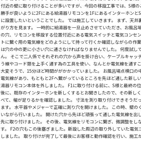
付近の壁に取り付けることが多いですが、今回の移設工事では、S様の
勝手が良いように2Fにある給湯器リモコンを1FにあるインターホンとS
に設置したいということでした。 では施工していきます。 まず、天
がり方を見ます。 一時的に給湯器を一旦止めさせていただき、お風呂
の穴、リモコンを移設する位置付近にある電気スイッチと電気コンセ
トに繋ぐ用の電気線をどのようにして持って行くか確認しながらの作業
は穴の中の更に小さい穴に通さなければなりませんでした。 何度試し
ん。 そこで二人係でそれぞれの穴から声を掛け合い、ケーブルキャッ
う線やコード類を上手く通す為の工具を使い、なんとか電気線を通すこ
大変そうで、15分ほど時間ががかかっていました。 お風呂場点検口の
電気線があり、もともと2Fへ繋がっているところを先ほど通した新しい
湯器リモコン本体を外しました。 F1に取り付ける前に、S様と最終の
後に、既存のインターホンを新しくするとお聞きしたので、その新し
べて、幅が足りるかを確認しました。 寸法を測り取り付けできそうだ
ます。 水平器やメジャーで正確に測り穴を開けました。 この時、壁の
いながら行いました。 開けた穴から先ほど頑張って通した電気線を出
先に取り付けました。 その後、電気線をリモコンに繋ぎ、微調整をし
す。 F2の穴もこの後塞ぎました。新設した周辺の取り外していた電
しました。 取り付けが完了して最後にお客様と動作確認を行い、施工が