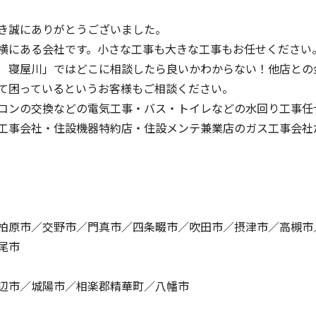
き誠にありがとうございました。
横にある会社です。小さな工事も大きな工事もお任せください
 寝屋川」ではどこに相談したら良いかわからない！他店との
て困っているというお客様もご相談ください。
コンの交換などの電気工事・バス・トイレなどの水回り工事任
工事会社・住設機器特約店・住設メンテ兼業店のガス工事会社
柏原市／交野市／門真市／四条畷市／吹田市／摂津市／高槻市
尾市
辺市／城陽市／相楽郡精華町／八幡市