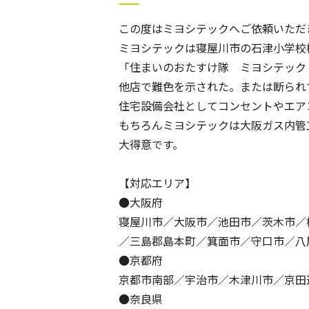
この度はミヨシテックへご依頼いただ
ミヨシテックは寝屋川市の石津小学校
「住まいのおたすけ隊 ミヨシテック
他店で難色を示された。または断られ
住宅設備会社としてコンセントやエア
もちろんミヨシテックは大阪ガス内管
大得意です。
【対応エリア】
●大阪府
寝屋川市／大阪市／池田市／茨木市／
／三島郡島本町／箕面市／守口市／八
●京都府
京都市南部／宇治市／木津川市／京田
●奈良県