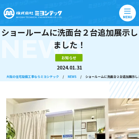
MENU
ショールームに洗面台２台追加展示し
NEWS
ました！
お知らせ
2024.01.31
大阪の住宅設備工事ならミヨシテック
/
NEWS
/
ショールームに洗面台２台追加展示し