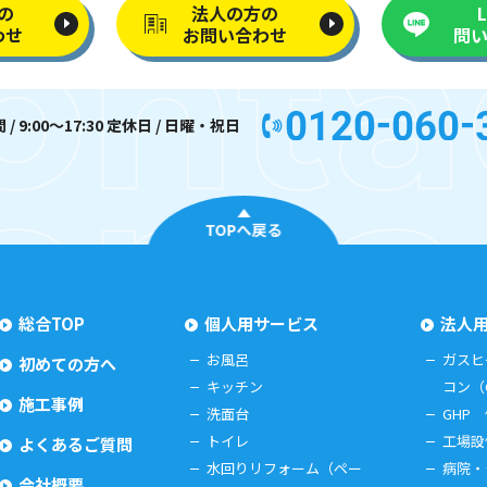
の
法人の方の
わせ
お問い合わせ
問
/ 9:00〜17:30 定休日 / 日曜・祝日
TOPへ戻る
総合TOP
個人用サービス
法人
お風呂
ガスヒ
初めての方へ
キッチン
コン（
施工事例
洗面台
GHP
トイレ
工場設
よくあるご質問
水回りリフォーム（ペー
病院・
会社概要