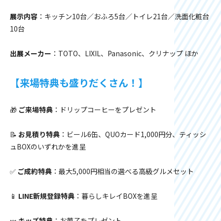
展示内容
：キッチン10台／おふろ5台／トイレ21台／洗面化粧台
10台
出展メーカー
：TOTO、LIXIL、Panasonic、クリナップ ほか
【来場特典も盛りだくさん！】
🎁
ご来場特典
：ドリップコーヒーをプレゼント
📝
お見積り特典
：ビール6缶、QUOカード1,000円分、ティッシ
ュBOXのいずれかを進呈
✅
ご成約特典
：最大5,000円相当の選べる高級グルメセット
📱
LINE新規登録特典
：暮らしキレイBOXを進呈
🍬
キッズ特典
：お菓子をプレゼント