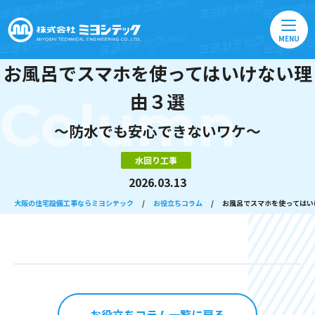
MENU
お風呂でスマホを使ってはいけない理
由３選
Column
～防水でも安心できないワケ～
水回り工事
2026.03.13
大阪の住宅設備工事ならミヨシテック
/
お役立ちコラム
/
お風呂でスマホを使ってはい
お役立ちコラム一覧に戻る