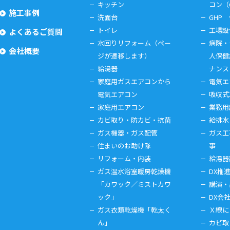
キッチン
コン（
施工事例
洗面台
GHP
トイレ
工場設
よくあるご質問
水回りリフォーム（ペー
病院・
会社概要
ジが遷移します）
人保健
給湯器
ナンス
家庭用ガスエアコンから
電気エ
電気エアコン
吸収式
家庭用エアコン
業務用
カビ取り・防カビ・抗菌
給排水
ガス機器・ガス配管
ガス工
住まいのお助け隊
事
リフォーム・内装
給湯器
ガス温水浴室暖房乾燥機
DX推
「カワック／ミストカワ
講演・
ック」
DX会
ガス衣類乾燥機「乾太く
Ｘ線に
ん」
カビ取