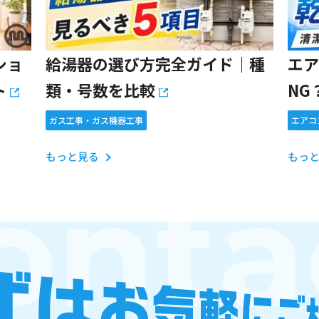
ショ
給湯器の選び方完全ガイド｜種
エア
ト
類・号数を比較
NG
正し
ガス工事・ガス機器工事
エアコ
もっと見る
もっ