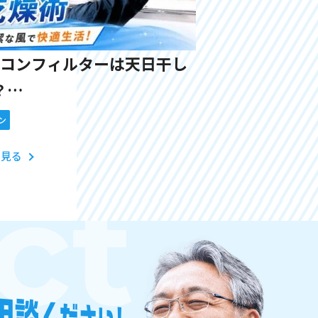
コンフィルターは天日干し
？
い洗い方・乾かし方を解説
ン
と見る