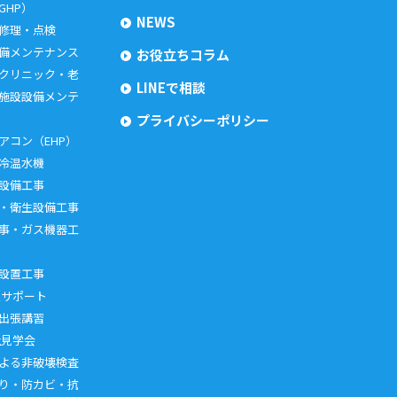
GHP）
NEWS
 修理・点検
備メンテナンス
お役立ちコラム
クリニック・老
LINEで相談
施設設備メンテ
プライバシーポリシー
アコン（EHP）
冷温水機
設備工事
・衛生設備工事
事・ガス機器工
設置工事
進サポート
出張講習
社見学会
よる非破壊検査
り・防カビ・抗