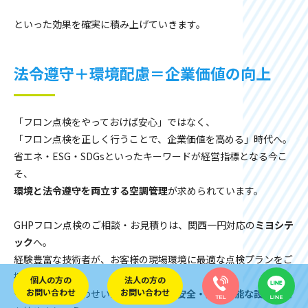
といった効果を確実に積み上げていきます。
法令遵守＋環境配慮＝企業価値の向上
「フロン点検をやっておけば安心」ではなく、
「フロン点検を正しく行うことで、企業価値を高める」時代へ。
省エネ・ESG・SDGsといったキーワードが経営指標となる今こ
そ、
環境と法令遵守を両立する空調管理
が求められています。
GHPフロン点検のご相談・お見積りは、関西一円対応の
ミヨシテ
ック
へ。
経験豊富な技術者が、お客様の現場環境に最適な点検プランをご
提案いたします。
個人の方の
法人の方の
お問い合わせ
お問い合わせ
今すぐお問い合わせいただき、
安心・安全・持続可能な設備運用