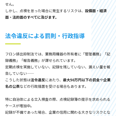
せん。
しかし、点検を怠った場合に発生するリスクは、
設備面・経済
面・法的面のすべてに及びます。
法令違反による罰則・行政指導
フロン排出抑制法では、業務用機器の所有者に「管理義務」「記
録義務」「報告義務」が課せられています。
定期点検を実施していない、記録を残していない、漏えい量を報
告していない――
こうした状態は
法令違反
にあたり、
最大50万円以下の罰金
や
企業
名の公表
などの行政措置を受ける場合もあります。
特に自治体による立入検査の際、点検記録簿の提示を求められる
ケースが増加中。
記録が不備であった場合、企業の信用に関わる大きなリスクとな