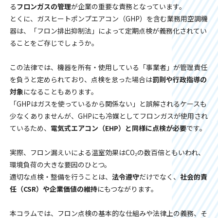
る
フロンガスの管理
が企業の重要な責務となっています。
とくに、ガスヒートポンプエアコン（GHP）を含む業務用空調機
器は、「フロン排出抑制法」によって定期点検が義務化されてい
ることをご存じでしょうか。
この法律では、機器を所有・使用している「事業者」が管理責任
を負うと定められており、点検を怠った場合は
罰則や行政指導の
対象
になることもあります。
「GHPはガスを使っているから関係ない」と誤解されるケースも
少なくありませんが、GHPにも冷媒としてフロンガスが使用され
ているため、
電気式エアコン（EHP）と同様に点検が必要
です。
実際、フロン漏えいによる温室効果はCO₂の数百倍ともいわれ、
環境負荷の大きな要因のひとつ。
適切な点検・整備を行うことは、
法令遵守
だけでなく、
社会的責
任（CSR）や企業価値の維持
にもつながります。
本コラムでは、フロン点検の基本的な仕組みや法律上の義務、そ