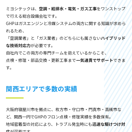
ミヨシテックは、
空調・給排水・電気・ガス工事
をワンストップ
で行える総合設備会社です。
GHPはガスエンジンと冷媒システムの両方に関する知識が求めら
れるため、
「空調業者」と「ガス業者」のどちらにも属さない
ハイブリッド
な技術対応力
が必要です。
自社内でこの両方の専門チームを抱えているからこそ、
点検・修理・部品交換・更新工事まで
一気通貫でサポート
できま
す。
関西エリアで多数の実績
大阪府寝屋川市を拠点に、枚方市・守口市・門真市・高槻市な
ど、関西一円でGHPのフロン点検・修理実績を多数保有。
地域密着型の対応により、トラブル発生時にも
迅速な駆けつけ対
応
が可能です。