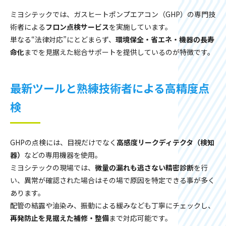
ミヨシテックでは、ガスヒートポンプエアコン（GHP）の専門技
術者による
フロン点検サービス
を実施しています。
単なる“法律対応”にとどまらず、
環境保全・省エネ・機器の長寿
命化
までを見据えた総合サポートを提供しているのが特徴です。
最新ツールと熟練技術者による高精度点
検
GHPの点検には、目視だけでなく
高感度リークディテクタ（検知
器）
などの専用機器を使用。
ミヨシテックの現場では、
微量の漏れも逃さない精密診断
を行
い、異常が確認された場合はその場で原因を特定できる事が多く
あります。
配管の結露や油染み、振動による緩みなども丁寧にチェックし、
再発防止を見据えた補修・整備
まで対応可能です。