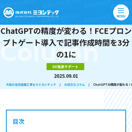
MENU
ChatGPTの精度が変わる！FCEプロン
プトゲート導入で記事作成時間を3分
Column
の1に
DX推進サポート
2025.09.01
大阪の住宅設備工事ならミヨシテック
/
お役立ちコラム
/
ChatGPTの精度が変わる
目次