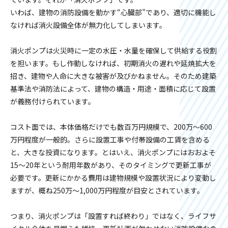
いわば、建物の消防設備を動かす“心臓部”であり、適切に機能し
なければ消火設備全体が無力化してしまいます。
消火ポンプは火災時に一定の水圧・水量を確保して供給する役割
を担います。もし作動しなければ、初期消火の遅れや延焼拡大を
招き、建物や人命に大きな被害が及びかねません。そのため建築
基準法や消防法によって、建物の構造・用途・面積に応じて設置
が義務付けられています。
コスト面では、本体価格だけでも数百万円規模で、200万～600
万円程度が一般的。さらに設置工事や付帯設備の工賃を含める
と、大きな投資になります。とはいえ、消火ポンプにはおおよそ
15～20年という耐用年数があり、そのタイミングで更新工事が
必要です。更新にかかる費用は建物規模や設置状況により変動し
ますが、概ね250万～1,000万円程度が目安とされています。
つまり、消火ポンプは「設置すれば終わり」ではなく、ライフサ