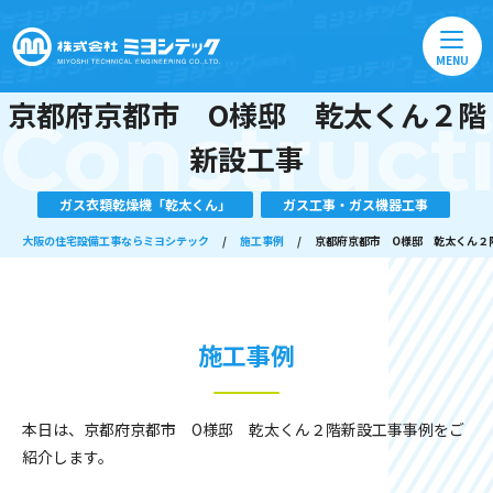
MENU
京都府京都市 O様邸 乾太くん２階
Construct
新設工事
ガス衣類乾燥機「乾太くん」
ガス工事・ガス機器工事
大阪の住宅設備工事ならミヨシテック
/
施工事例
/
京都府京都市 O様邸 乾太くん２
施工事例
本日は、京都府京都市 O様邸 乾太くん２階新設工事事例をご
紹介します。