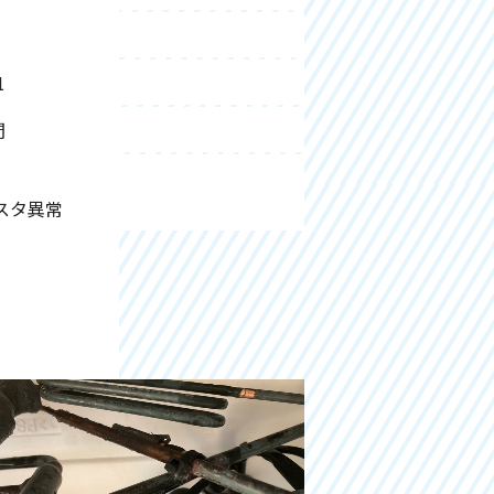
1
間
スタ異常