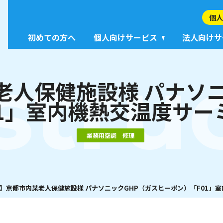
個人
初めての方へ
個人向けサービス
法人向けサ
stru
老人保健施設様 パナソニ
01」室内機熱交温度サー
業務用空調 修理
】京都市内某老人保健施設様 パナソニックGHP（ガスヒーポン）「F01」