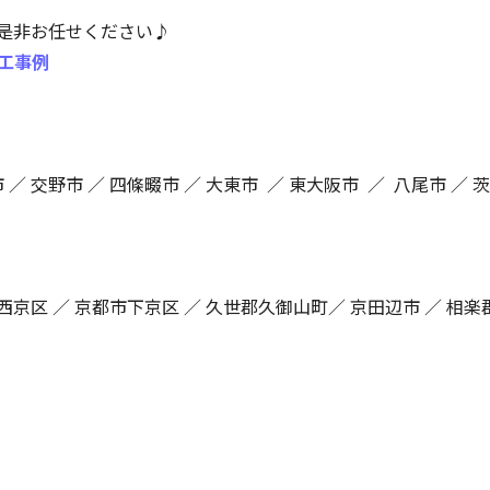
是非お任せください♪
工事例
 ／ 交野市 ／ 四條畷市 ／ 大東市 ／ 東大阪市 ／ 八尾市 ／ 
西京区 ／ 京都市下京区 ／ 久世郡久御山町／ 京田辺市 ／ 相楽郡