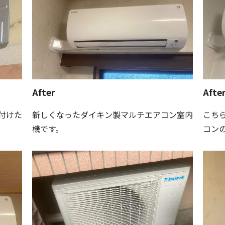
After
Afte
付けた
新しくなったダイキン製マルチエアコン室内
こち
機です。
コン