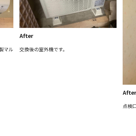
After
製マル
交換後の室外機です。
Afte
点検