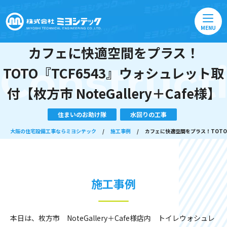
MENU
カフェに快適空間をプラス！
Construct
TOTO『TCF6543』ウォシュレット取
付【枚方市 NoteGallery＋Cafe様】
住まいのお助け隊
水回りの工事
大阪の住宅設備工事ならミヨシテック
/
施工事例
/
カフェに快適空間をプラス！TOTO『T
施工事例
本日は、枚方市 NoteGallery＋Cafe様店内 トイレウォシュレ