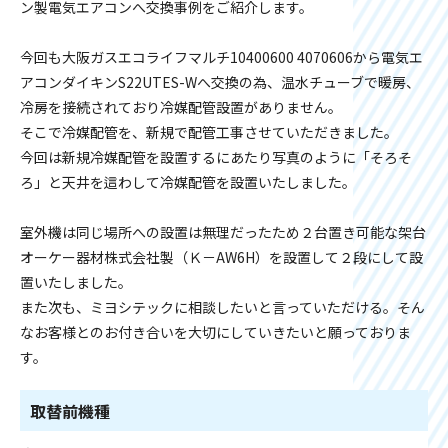
ン製電気エアコンへ交換事例をご紹介します。
今回も大阪ガスエコライフマルチ10400600 4070606から電気エ
アコンダイキンS22UTES-Wへ交換の為、温水チューブで暖房、
冷房を接続されており冷媒配管設置がありません。
そこで冷媒配管を、新規で配管工事させていただきました。
今回は新規冷媒配管を設置するにあたり写真のように「そろそ
ろ」と天井を這わして冷媒配管を設置いたしました。
室外機は同じ場所への設置は無理だったため２台置き可能な架台
オーケー器材株式会社製（Ｋ－AW6H）を設置して２段にして設
置いたしました。
また次も、ミヨシテックに相談したいと言っていただける。そん
なお客様とのお付き合いを大切にしていきたいと願っておりま
す。
取替前機種