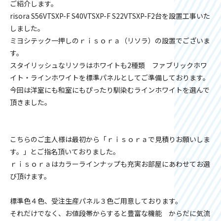
ご紹介します。
risora S56VTSXP-F S40VTSXP-F S22VTSXP-F2台を設置工事いた
しました。
ミヨシテック一押しのｒｉｓｏｒａ（リソラ）の設置でございま
す。
スタイリッシュなリソラはホワイトも2種類 ファブリックホワ
イト・ラインホワイトを標準パネルとしてご準備しております。
今回は洋室にも和室にもぴったり馴染むラインホワイトを選んで
頂きました。
こちらのご主人様は最初から「ｒｉｓｏｒａで見積りお願いしま
す。」とご指名頂いておりました。
ｒｉｓｏｒａはカラーラインナップも充実お部屋にあわせてお選
び頂けます。
標準色４色、受注生産パネル３色ご用意しております。
それだけでなく、お値段帯からすると豊富な機能 からだに気流