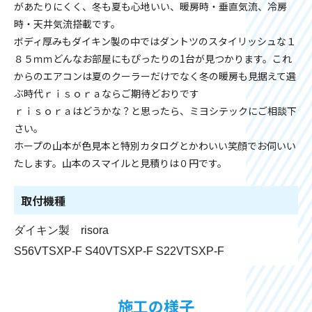
があたりにくく、冬も夏も心地いい、暖房時・垂直気流、冷房
時・天井気流搭載です。
ボディ厚みもダイキン製の中ではダントツのスタイリッシュな１
８５ｍｍどんなお部屋にもぴったりの1台が見つかります。これ
からのエアコンは夏のクーラーだけでなく冬の暖房も見据えて選
ぶ時代ｒｉｓｏｒａならご期待どおりです
ｒｉｓｏｒａはどうかな？と思ったら、ミヨシテックにご相談下
さい。
ホープの山本が色見本と特別カタログとかわいい笑顔でお伺いい
たします。山本のスマイルと見積りは０円です。
取付機種
ダイキン製 risora
S56VTSXP-F S40VTSXP-F S22VTSXP-F
施工の様子