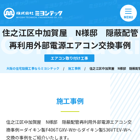
MENU
住之江区中加賀屋 N様邸 隠蔽配管
Construct
再利用外部電源エアコン交換事例
エアコン取り付け工事
大阪の住宅設備工事ならミヨシテック
/
施工事例
/
住之江区中加賀屋 N様邸 隠蔽配
施工事例
住之江区中加賀屋 N様邸 隠蔽配管再利用外部電源エアコン交
換事例＝ダイキン製F406TGXV-Wからダイキン製S36VTEV-Wへ
交換の事例をご紹介いたします。