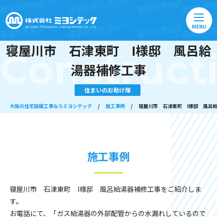
MENU
寝屋川市 石津東町 I様邸 風呂給
Construct
湯器補修工事
住まいのお助け隊
大阪の住宅設備工事ならミヨシテック
/
施工事例
/
寝屋川市 石津東町 I様邸 風呂
施工事例
寝屋川市 石津東町 I様邸 風呂給湯器補修工事をご紹介しま
す。
お電話にて、「ガス給湯器の外部配管からの水漏れしているので