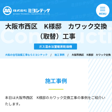
MENU
大阪市西区 K様邸 カワック交換
Construct
（取替）工事
ガス温水浴室暖房乾燥機
大阪の住宅設備工事ならミヨシテック
/
施工事例
/
大阪市西区 K様邸 カワック交換
施工事例
本日は大阪市西区 K様邸のカワック交換工事の事例をご紹介い
たします。