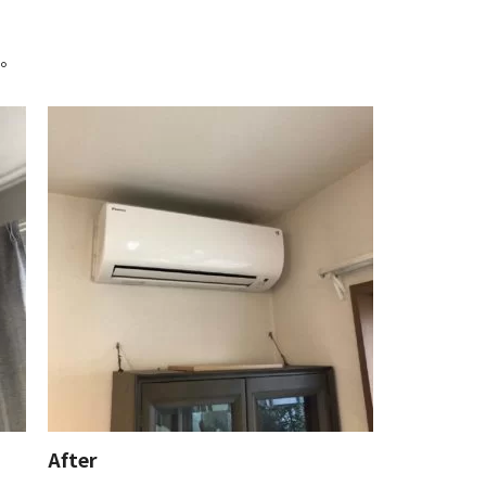
た。
After