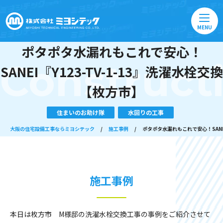
MENU
ポタポタ水漏れもこれで安心！
Construct
SANEI『Y123-TV-1-13』洗濯水栓交換
【枚方市】
住まいのお助け隊
水回りの工事
大阪の住宅設備工事ならミヨシテック
/
施工事例
/
ポタポタ水漏れもこれで安心！SANEI
施工事例
本日は枚方市 M様邸の洗濯水栓交換工事の事例をご紹介させて