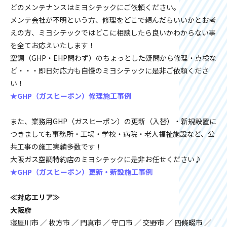
どのメンテナンスはミヨシテックにご依頼ください。
メンテ会社が不明という方、修理をどこで頼んだらいいかとお考
えの方、ミヨシテックではどこに相談したら良いかわからない事
を全てお応えいたします！
空調（GHP・EHP問わず）のちょっとした疑問から修理・点検な
ど・・・即日対応力も自慢のミヨシテックに是非ご依頼くださ
い！
★GHP（ガスヒーポン）修理施工事例
また、業務用GHP（ガスヒーポン）の更新（入替）・新規設置に
つきましても事務所・工場・学校・病院・老人福祉施設など、公
共工事の施工実績多数です！
大阪ガス空調特約店のミヨシテックに是非お任せください♪
★GHP（ガスヒーポン）更新・新設施工事例
≪対応エリア≫
大阪府
寝屋川市 ／ 枚方市 ／ 門真市 ／ 守口市 ／ 交野市 ／ 四條畷市 ／