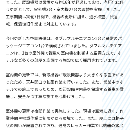
ました。既設機器は設置から約16年が経過しており、老朽化に伴
う更新として、室外機3台・室内機27台の取替を実施しました。
工事期間は実働7日間で、機器の更新に加え、通水検査、試運
転、保温復旧作業まで対応しています。
今回更新した空調設備は、ダブルマルチエアコン2台と通常のパ
ッケージエアコン1台で構成されていました。ダブルマルチエア
コンは、1台の室外機で複数の室内機を制御する空調方式で、ホ
テルなど多くの部屋を空調する施設で広く採用されています。
室内機の更新では、新設機器が既設機器より大きくなる箇所があ
ったため、天井開口の拡張作業を行いました。また、営業中のホ
テルでの施工であったため、周辺設備や内装を保護する養生を徹
底し、安全かつ丁寧な施工を心掛けました。
室外機の更新は夜間作業で実施しました。現場は空港に近く、作
業時間や揚重作業に制限がある環境でした。また、屋上には格子
状の囲いが設置されており、通常のレッカー作業では機器の搬出