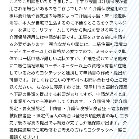
ことでご相談をいただきました。 手すり設置は介護保険が適
用される場合があるのをご存じでしたか？ 介護保険適用の工
事は要介護や要支援の等級によって介護用手摺・床・段差解
消等、本人が自宅で生活するのに不便なところをケアマネジ
ャーを通じて、リフォームして市から助成を受ける事です。
介護保険適用には申請が必要です。工事をさせる前に申請す
る必要があります。 残念ながら申請には、二級住福祉環境コ
ーディネーター以上の資格が必要ですので、ミヨシテック単
体では一括申請が難しい現状ですが、介護を受けている施設
に二級住福祉環境コーディネーター以上の資格保有者が在籍
しているためミヨシテックと連携して申請書の作成・提出が
可能です。 詳しくはお住いの市町村へお問い合わせの上ご確
認ください。 ちなみに寝屋川市では、寝屋川市の高齢介護室
へ下記の書類を提出する必要がありますが、申請が通ると施
工事業所へ市から連絡をしてくれます。 ・介護保険（要介護
認定・要支援認定）申請書 ・介護保険被保険者証 ・健康保険
被保険者証 ・法定代理人の場合は登記事項証明書の写し 工事
完了後の写真の提出で手続きが完了し介護保険が出ます。 介
護保険適用で住宅改修をお考えの方はミヨシテックへ一度ご
相談ください！