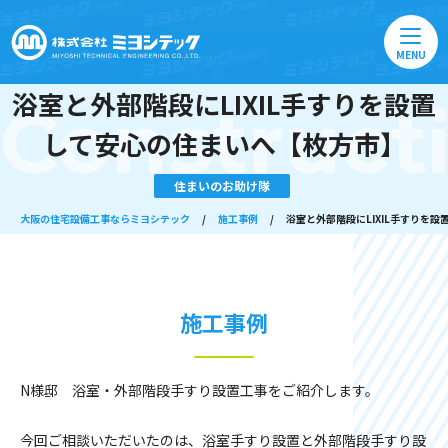
MENU
浴室と外部階段にLIXIL手すりを設置
Construct
して安心の住まいへ【枚方市】
住まいのお助け隊
大阪の住宅設備工事ならミヨシテック
/
施工事例
/
浴室と外部階段にLIXIL手すりを
施工事例
N様邸 浴室・外部階段手すり設置工事をご紹介します。
今回ご相談いただいたのは、浴室手すり設置と外部階段手すり設