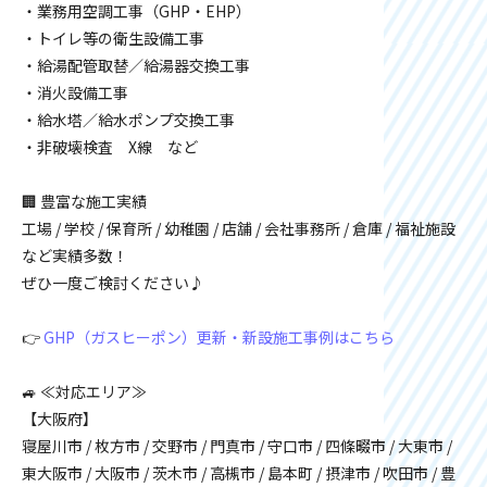
・業務用空調工事（GHP・EHP）
・トイレ等の衛生設備工事
・給湯配管取替／給湯器交換工事
・消火設備工事
・給水塔／給水ポンプ交換工事
・非破壊検査 X線 など
🏢 豊富な施工実績
工場 / 学校 / 保育所 / 幼稚園 / 店舗 / 会社事務所 / 倉庫 / 福祉施設
など実績多数！
ぜひ一度ご検討ください♪
👉
GHP（ガスヒーポン）更新・新設施工事例はこちら
🚙 ≪対応エリア≫
【大阪府】
寝屋川市 / 枚方市 / 交野市 / 門真市 / 守口市 / 四條畷市 / 大東市 /
東大阪市 / 大阪市 / 茨木市 / 高槻市 / 島本町 / 摂津市 / 吹田市 / 豊