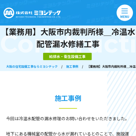
MENU
【業務用】大阪市内裁判所様＿冷温水
Construct
配管漏水修繕工事
給排水・衛生設備工事
大阪の住宅設備工事ならミヨシテック
/
施工事例
/
【業務用】大阪市内裁判所様＿冷温
施工事例
今回は冷温水配管の漏水修理のお問い合わせをいただきました。
地下にある機械室の配管から水が漏れているとのことで、施設運