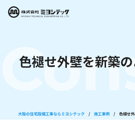
Con
色褪せ外壁を新築の
大阪の住宅設備工事ならミヨシテック
/
施工事例
/
色褪せ外