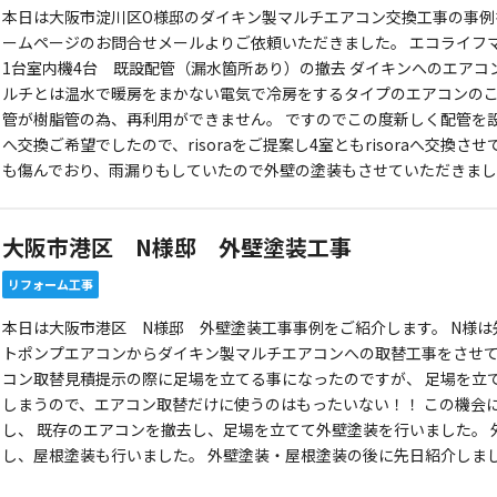
本日は大阪市淀川区O様邸のダイキン製マルチエアコン交換工事の事例
ームページのお問合せメールよりご依頼いただきました。 エコライフ
1台室内機4台 既設配管（漏水箇所あり）の撤去 ダイキンへのエア
ルチとは温水で暖房をまかない電気で冷房をするタイプのエアコンのこ
管が樹脂管の為、再利用ができません。 ですのでこの度新しく配管を
へ交換ご希望でしたので、risoraをご提案し4室ともrisoraへ交換
も傷んでおり、雨漏りもしていたので外壁の塗装もさせていただきま
大阪市港区 N様邸 外壁塗装工事
リフォーム工事
本日は大阪市港区 N様邸 外壁塗装工事事例をご紹介します。 N様は
トポンプエアコンからダイキン製マルチエアコンへの取替工事をさせて
コン取替見積提示の際に足場を立てる事になったのですが、 足場を立
しまうので、エアコン取替だけに使うのはもったいない！！ この機会
し、 既存のエアコンを撤去し、足場を立てて外壁塗装を行いました。
し、屋根塗装も行いました。 外壁塗装・屋根塗装の後に先日紹介しま