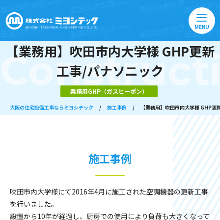
MENU
【業務用】吹田市内大学様 GHP更新
Construct
工事/パナソニック
業務用GHP（ガスヒーポン）
大阪の住宅設備工事ならミヨシテック
/
施工事例
/
【業務用】吹田市内大学様 GHP更
施工事例
吹田市内大学様にて2016年4月に施工された空調機器の更新工事
を行いました。
設置から10年が経過し、厨房での使用により負荷も大きくなって