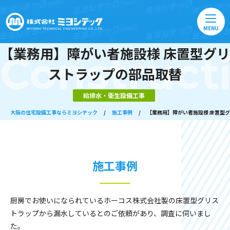
MENU
【業務用】障がい者施設様 床置型グリ
Construct
ストラップの部品取替
給排水・衛生設備工事
大阪の住宅設備工事ならミヨシテック
/
施工事例
/
【業務用】障がい者施設様 床置型
施工事例
厨房でお使いになられているホーコス株式会社製の床置型グリス
トラップから漏水しているとのご依頼があり、調査に伺いまし
た。