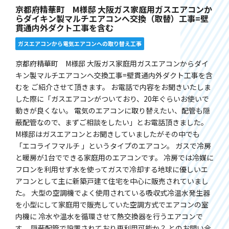
京都府精華町 M様邸 大阪ガス家庭用ガスエアコンか
らダイキン製マルチエアコンへ交換（取替）工事=壁
貫通内外ダクト工事を含む
ガスエアコンから電気エアコンへの取り替え工事
京都府精華町 M様邸 大阪ガス家庭用ガスエアコンからダイ
キン製マルチエアコンへ交換工事=壁貫通内外ダクト工事を含
むを ご紹介させて頂きます。 お電話で内容をお聞きいたしま
した際に「ガスエアコンがついており、20年ぐらいお使いで
動きが良くない。 電気のエアコンに取り替えたい、配管も隠
蔽配管なので、まずご相談をしたい」とお電話頂きました。
M様邸はガスエアコンとお聞きしていましたがその中でも
「エコライフマルチ 」というタイプのエアコン。 ガスで冷房
と暖房が1台でできる家庭用のエアコンです。 冷房では冷媒に
フロンを利用せず水を使ってガスで冷却する地球に優しいエ
アコンとして主に新築戸建て住宅を中心に販売されていまし
た。 大型の空調機でよく使用されている吸収式冷温水発生器
を小型にして家庭用で販売していた空調方式でエアコンの室
内機に 冷水や温水を循環させて熱交換器を行うエアコンで
す。 隠蔽配管で設置されており再利用可能か？ とのお問い合