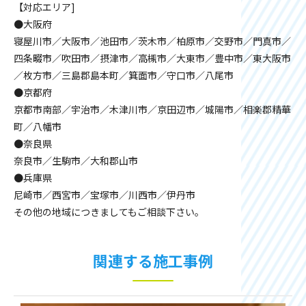
【対応エリア]
●大阪府
寝屋川市／大阪市／池田市／茨木市／柏原市／交野市／門真市／
四条畷市／吹田市／摂津市／高槻市／大東市／豊中市／東大阪市
／枚方市／三島郡島本町／箕面市／守口市／八尾市
●京都府
京都市南部／宇治市／木津川市／京田辺市／城陽市／相楽郡精華
町／八幡市
●奈良県
奈良市／生駒市／大和郡山市
●兵庫県
尼崎市／西宮市／宝塚市／川西市／伊丹市
その他の地域につきましてもご相談下さい。
関連する施工事例