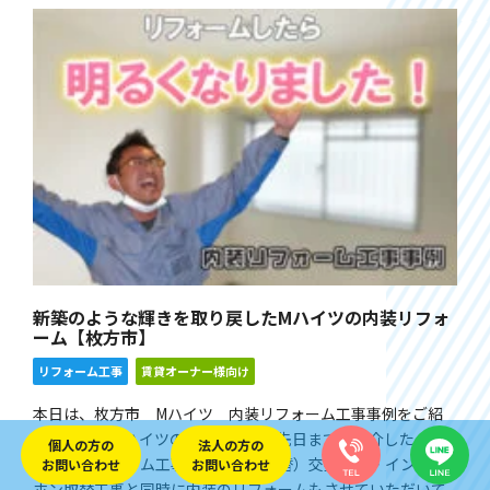
新築のような輝きを取り戻したMハイツの内装リフォ
ーム【枚方市】
リフォーム工事
賃貸オーナー様向け
本日は、枚方市 Mハイツ 内装リフォーム工事事例をご紹
介します。 Mハイツの空室一室では先日までご紹介した、キ
個人の方の
法人の方の
ッチンリフォーム工事・給湯器（取替）交換工事・インター
お問い合わせ
お問い合わせ
ホン取替工事と同時に内装のリフォームもさせていただいて