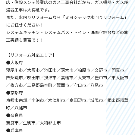
店・住設メンテ兼業店のガス工事会社だから、ガス機器・ガス給
湯器工事は大得意です。
また、水回りリフォームなら「ミヨシテック水回りリフォーム」
にお任せください！
システムキッチン・システムバス・トイレ・洗面化粧台などの施
工実績も豊富です！
【リフォーム対応エリア】
●大阪府
寝屋川市／大阪市／池田市／茨木市／柏原市／交野市／門真市／
四条畷市／吹田市／摂津市／高槻市／大東市／豊中市／東大阪市
／枚方市／三島郡島本町／箕面市／守口市／八尾市
●京都府
京都市南部／宇治市／木津川市／京田辺市／城陽市／相楽郡精華
町／八幡市
●奈良県
奈良市／生駒市／大和郡山市
●兵庫県