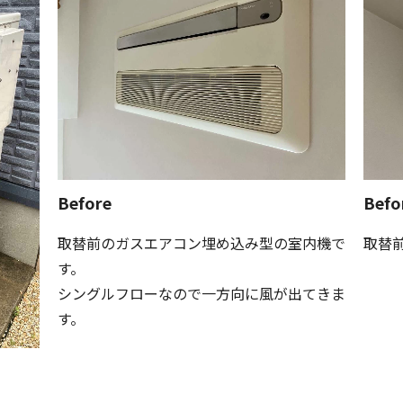
Before
Befo
取替前のガスエアコン埋め込み型の室内機で
取替
す。
シングルフローなので一方向に風が出てきま
す。