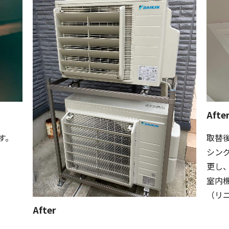
Afte
す。
取替
シン
更し
室内
（リ
After