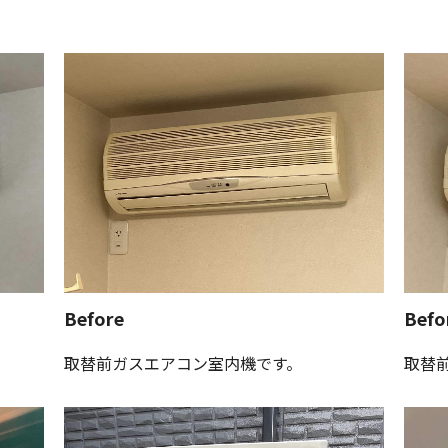
Before
Befo
取替前ガスエアコン室内機です。
取替