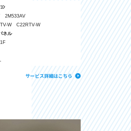
ｱｺﾝ
 2M533AV
V-W C22RTV-W
パネル
1F
L
サービス詳細はこちら