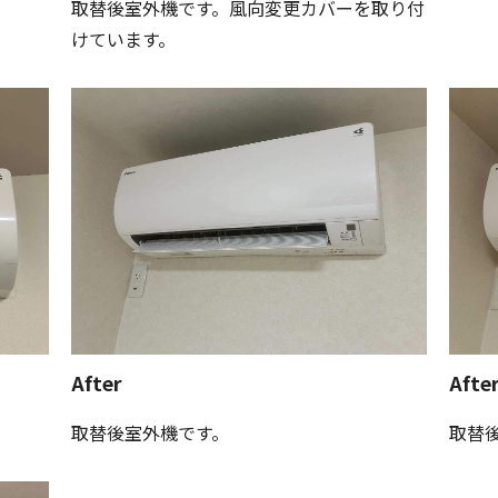
取替後室外機です。風向変更カバーを取り付
けています。
After
Afte
取替後室外機です。
取替