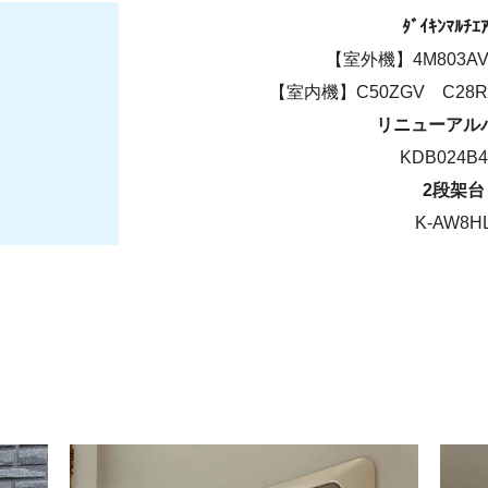
ﾀﾞｲｷﾝﾏﾙﾁｴ
【室外機】4M803AV
【室内機】C50ZGV C28RT
リニューアル
KDB024B4
2段架台
K-AW8H