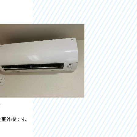
r
後室外機です。