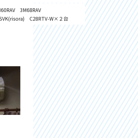
RAV 3M68RAV
SVK(risora) C28RTV-W×２台