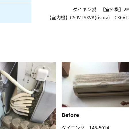
ダイキン製 【室外機】2M60
【室内機】C50VTSXVK(risora) C36VT
Before
ダイニング 145-5014