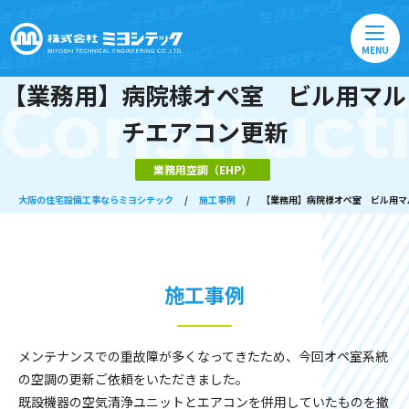
MENU
【業務用】病院様オペ室 ビル用マル
Construct
チエアコン更新
業務用空調（EHP）
大阪の住宅設備工事ならミヨシテック
/
施工事例
/
【業務用】病院様オペ室 ビル用マ
施工事例
メンテナンスでの重故障が多くなってきたため、今回オペ室系統
の空調の更新ご依頼をいただきました。
既設機器の空気清浄ユニットとエアコンを併用していたものを撤