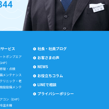
用サービス
社長・社員ブログ
ートポンプエア
お客さまの声
GHP）
NEWS
 修理・点検
備メンテナンス
お役立ちコラム
クリニック・老
LINEで相談
施設設備メンテ
プライバシーポリシー
アコン（EHP）
冷温水機