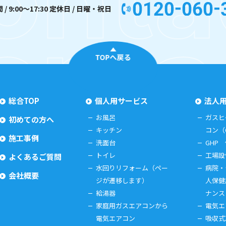
/ 9:00〜17:30 定休日 / 日曜・祝日
TOPへ戻る
総合TOP
個人用サービス
法人
お風呂
ガスヒ
初めての方へ
キッチン
コン（
施工事例
洗面台
GHP
トイレ
工場設
よくあるご質問
水回りリフォーム（ペー
病院・
会社概要
ジが遷移します）
人保健
給湯器
ナンス
家庭用ガスエアコンから
電気エ
電気エアコン
吸収式