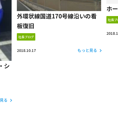
ホー
外環状線国道170号線沿いの看
社長ブ
板復旧
2018.1
社長ブログ
もっと見る
2018.10.17
・シ
見る