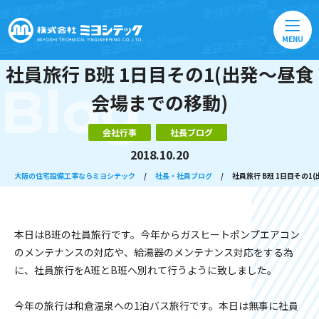
MENU
社員旅行 B班 1日目その1(出発〜昼食
Blog
会場までの移動)
会社行事
社長ブログ
2018.10.20
大阪の住宅設備工事ならミヨシテック
/
社長・社員ブログ
/
社員旅行 B班 1日目その1
本日はB班の社員旅行です。今年からガスヒートポンプエアコン
のメンテナンスの対応や、給湯器のメンテナンス対応をする為
に、社員旅行をA班とB班へ別れて行うように致しました。
今年の旅行は和倉温泉への1泊バス旅行です。本日は無事に社員