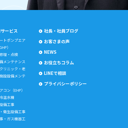
用サービス
社長・社員ブログ
ートポンプエア
お客さまの声
GHP）
NEWS
 修理・点検
備メンテナンス
お役立ちコラム
クリニック・老
LINEで相談
施設設備メンテ
プライバシーポリシー
アコン（EHP）
冷温水機
設備工事
・衛生設備工事
事・ガス機器工