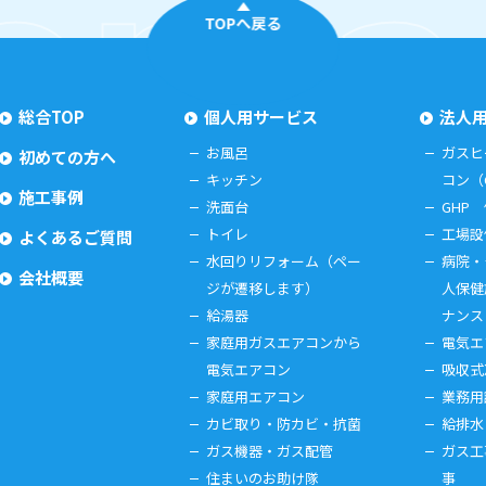
TOPへ戻る
総合TOP
個人用サービス
法人
お風呂
ガスヒ
初めての方へ
キッチン
コン（
施工事例
洗面台
GHP
トイレ
工場設
よくあるご質問
水回りリフォーム（ペー
病院・
会社概要
ジが遷移します）
人保健
給湯器
ナンス
家庭用ガスエアコンから
電気エ
電気エアコン
吸収式
家庭用エアコン
業務用
カビ取り・防カビ・抗菌
給排水
ガス機器・ガス配管
ガス工
住まいのお助け隊
事