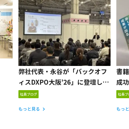
し
弊社代表・永谷が「バックオフ
書籍
ィスDXPO大阪’26」に登壇しま
成功
した！
社員ブログ
社長ブ
もっと見る
もっ